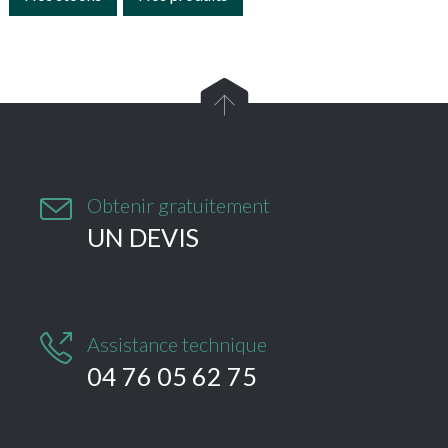


Obtenir gratuitement
UN DEVIS

Assistance technique
04 76 05 62 75