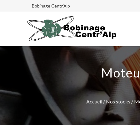
Bobinage Centr'Alp
Moteur
Accueil
/
Nos stocks
/
Mo