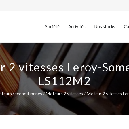
Société
Activités
Nos stocks
Ca
 2 vitesses Leroy-Som
LS112M2
teurs reconditionnés
/
Moteurs 2 vitesses
/ Moteur 2 vitesses L