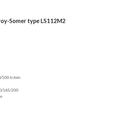
eroy-Somer type LS112M2
0/500 tr/min
10/165/200
mm