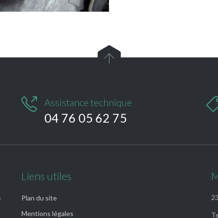


Assistance technique
04 76 05 62 75
Liens utiles
M
s
23
Plan du site
Mentions légales
Te