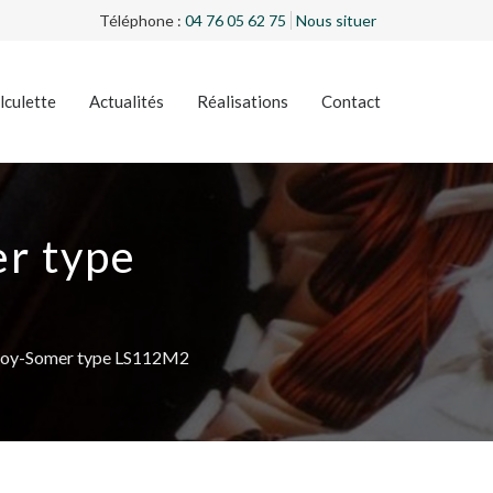
Téléphone :
04 76 05 62 75
Nous situer
lculette
Actualités
Réalisations
Contact
er type
eroy-Somer type LS112M2