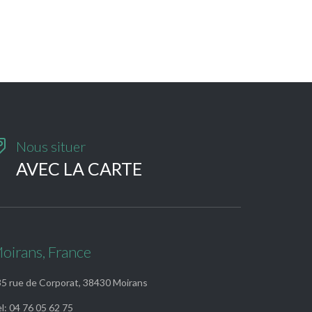

Nous situer
AVEC LA CARTE
oirans, France
5 rue de Corporat, 38430 Moirans
l: 04 76 05 62 75