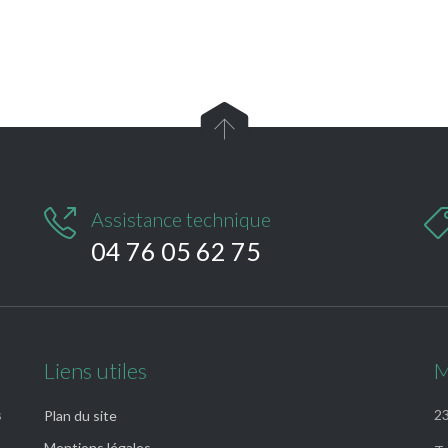


Assistance technique
04 76 05 62 75
Liens utiles
M
s
23
Plan du site
Mentions légales