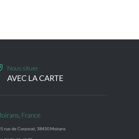

Nous situer
AVEC LA CARTE
oirans, France
5 rue de Corporat, 38430 Moirans