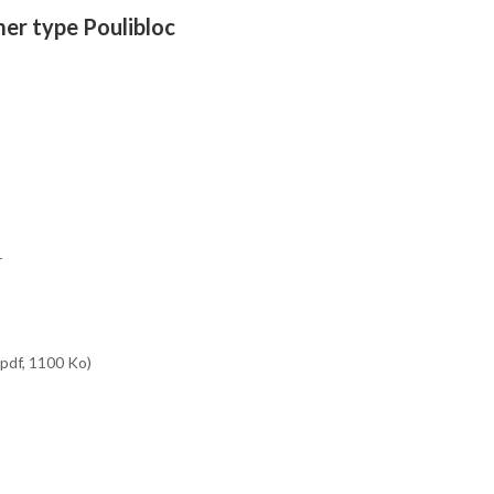
er type Poulibloc
r
pdf, 1100 Ko)