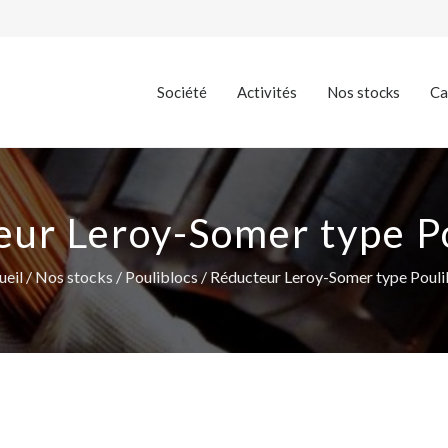
Société
Activités
Nos stocks
Ca
ur Leroy-Somer type P
ueil
/
Nos stocks
/
Pouliblocs
/ Réducteur Leroy-Somer type Pouli