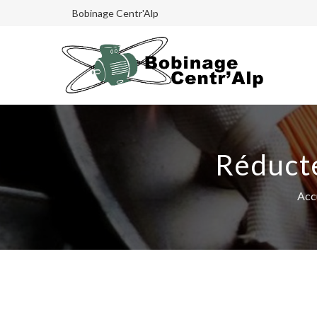
Bobinage Centr'Alp
Réducte
Acc