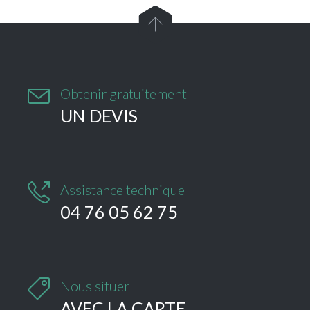


Obtenir gratuitement
UN DEVIS

Assistance technique
04 76 05 62 75

Nous situer
AVEC LA CARTE