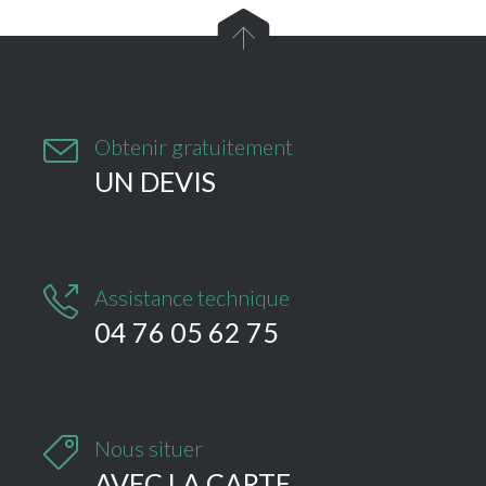


Obtenir gratuitement
UN DEVIS

Assistance technique
04 76 05 62 75

Nous situer
AVEC LA CARTE