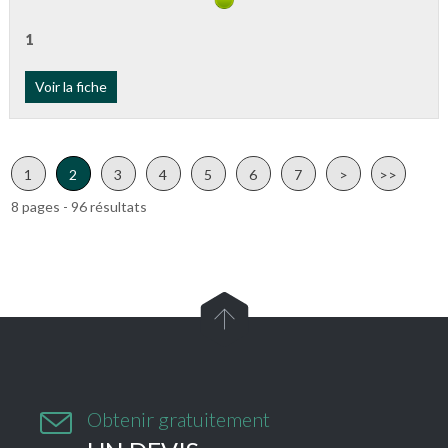
1
Voir la fiche
1
2
3
4
5
6
7
>
>>
8 pages - 96 résultats


Obtenir gratuitement